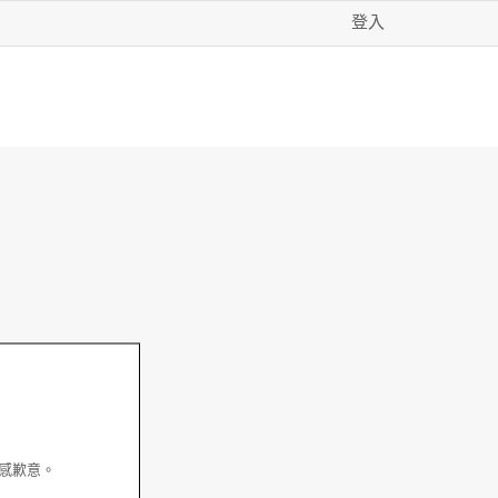
登入
深感歉意。
！