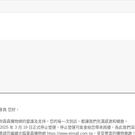
會員 您好，
對森森購物網的愛護及支持，您的每一次到訪，都讓我們充滿感激和驕傲。
2025 年 3 月 19 日正式停止營運，停止營運可能會給您帶來困擾，為此我們
您繼續光臨東森購物網 https://www.etmall.com.tw，享受豐富的購物樂趣