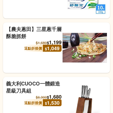
【農夫蔥田】三星蔥千層
酥脆抓餅
1,199
$
$
1,680
1,049
逗點折後價
$
義大利CUOCO一體鍛造
星級刀具組
1,680
$
$
6,900
1,530
逗點折後價
$