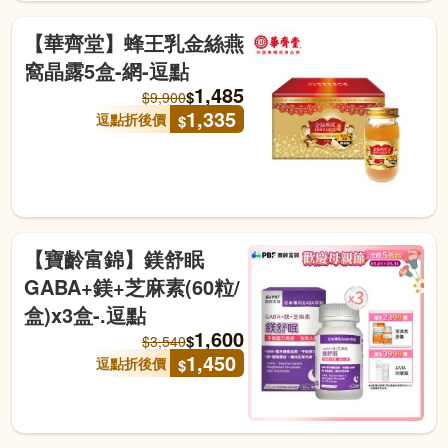
【華齊堂】蜂王乳金絲燕
窩晶露5盒-網-逗點
1,485
$
$
9,900
1,335
逗點折後價
$
【寶齡富錦】鎂舒眠
GABA+鎂+芝麻素(60粒/
盒)x3盒-.逗點
1,600
$
$
3,540
1,450
逗點折後價
$