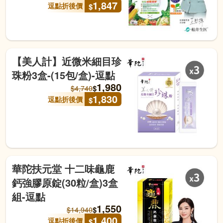
1,847
逗點折後價
$
【美人計】近微米細目珍
珠粉3盒-(15包/盒)-逗點
1,980
$
$
4,740
1,830
逗點折後價
$
華陀扶元堂 十二味龜鹿
鈣強膠原錠(30粒/盒)3盒
組-逗點
1,550
$
$
14,940
1,400
逗點折後價
$