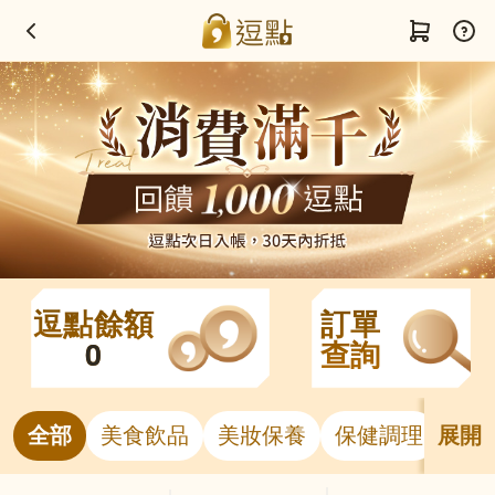
逗點餘額
訂單
0
查詢
全部
美食飲品
美妝保養
保健調理
居
展開