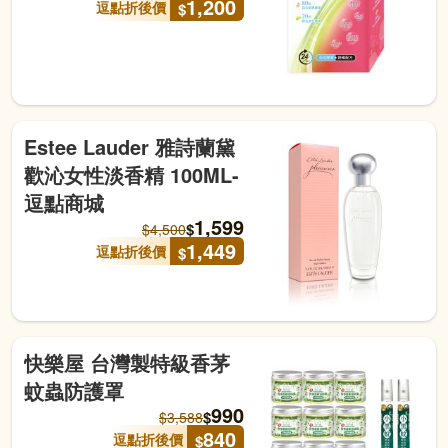
1,200
逗點折後價
$
Estee Lauder 雅詩蘭黛
歡沁女性淡香精 100ML-
逗點商城
1,599
$
$
4,500
1,449
逗點折後價
$
快樂屋 台灣製特級香茅
蚊蟲防護罩
990
$
$
3,588
840
逗點折後價
$