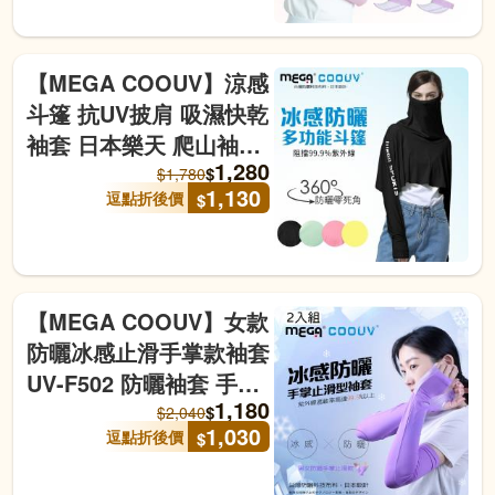
【MEGA COOUV】涼感
斗篷 抗UV披肩 吸濕快乾
袖套 日本樂天 爬山袖套
1,280
冰肌袖套 素色防曬袖套
$
$
1,780
1,130
逗點折後價
$
【MEGA COOUV】女款
防曬冰感止滑手掌款袖套
UV-F502 防曬袖套 手掌
1,180
袖套 涼感袖套 外送袖套
$
$
2,040
1,030
逗點折後價
$
2入組