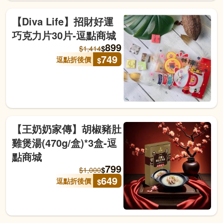
【Diva Life】招財好運
巧克力片30片-逗點商城
899
$
$
1,414
749
逗點折後價
$
【王奶奶家傳】胡椒豬肚
雞煲湯(470g/盒)*3盒-逗
點商城
799
$
$
1,000
649
逗點折後價
$