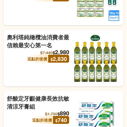
奧利塔純橄欖油消費者最
信賴最安心第一名
2,980
$
$
7,440
2,830
逗點折後價
$
舒酸定牙齦健康長效抗敏
清涼牙膏組
890
$
$
1,790
740
逗點折後價
$