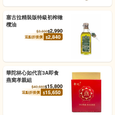
塞古拉精裝版特級初榨橄
欖油
2,990
$
$
3,600
2,840
逗點折後價
$
華陀林心如代言3A即食
燕窩孝親組
15,800
$
$
40,660
15,650
逗點折後價
$