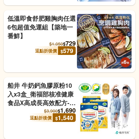
低溫即食舒肥雞胸肉任選
6包超值免運組【築地一
番鮮】
729
$
$
1,050
579
逗點折後價
$
船井 牛奶鈣魚膠原粉10
入x3盒_衛福部核准健康
食品X高成長高效配方-逗
1,690
點
$
$
3,900
1,540
逗點折後價
$