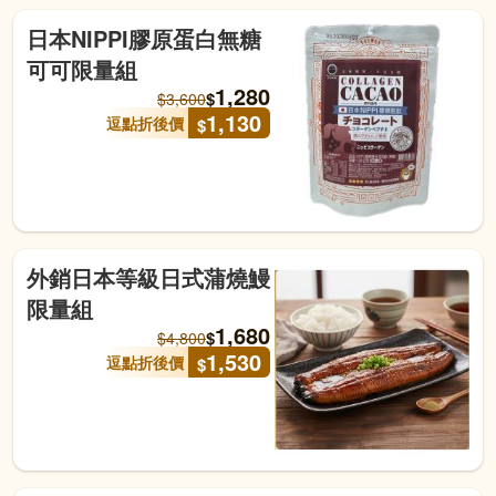
日本NIPPI膠原蛋白無糖
可可限量組
1,280
$
$
3,600
1,130
逗點折後價
$
外銷日本等級日式蒲燒鰻
限量組
1,680
$
$
4,800
1,530
逗點折後價
$