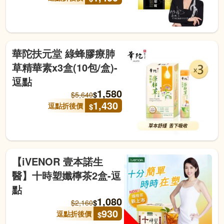
華陀扶元堂 綠蜂膠療肺
草精華素x3盒(10包/盒)-
逗點
1,580
$
$
5,640
1,430
逗點折後價
$
【iVENOR 壹本諾生
醫】十時塑孅檸茶2盒-逗
點
1,080
$
$
2,160
930
逗點折後價
$