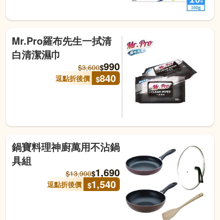
Mr.Pro羅布先生一拭清
白清潔濕巾
990
$
$
3,600
840
逗點折後價
$
鍋寶料理神廚萬用不沾鍋
具組
1,690
$
$
13,900
1,540
逗點折後價
$