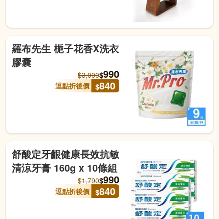
羅布先生 梔子花香X洗衣
膠囊
990
$
$
3,000
840
逗點折後價
$
舒酸定牙齦健康長效抗敏
清涼牙膏 160g x 10條組
990
$
$
1,790
840
逗點折後價
$