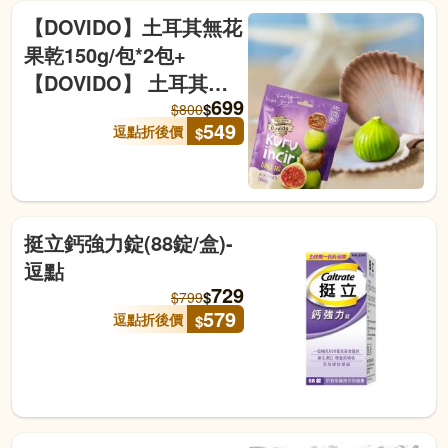
【DOVIDO】土耳其無花
果乾150g/包*2包+
【DOVIDO】 土耳其杏
699
桃乾140g/包*2包-逗點商
$
$
800
549
逗點折後價
$
城
挺立鈣強力錠(88錠/盒)-
逗點
729
$
$
799
579
逗點折後價
$