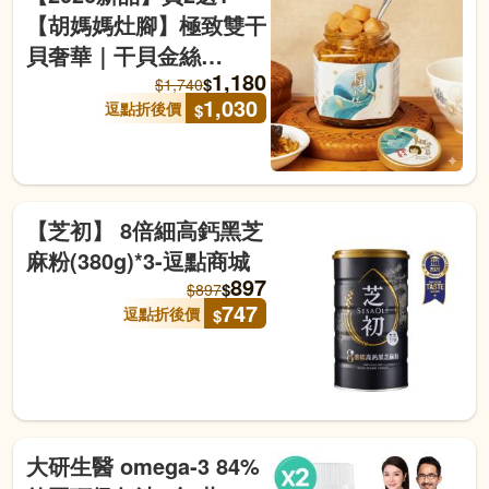
【胡媽媽灶腳】極致雙干
貝奢華｜干貝金絲
1,180
(250g)x3罐-逗點商城
$
$
1,740
1,030
逗點折後價
$
【芝初】 8倍細高鈣黑芝
麻粉(380g)*3-逗點商城
897
$
$
897
747
逗點折後價
$
大研生醫 omega-3 84%