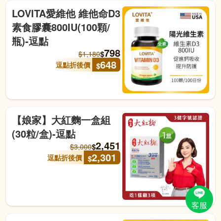
LOVITA愛維他 維他命D3
素食膠囊800IU(100顆/
瓶)-逗點
798
$
$
1,180
648
逗點折後價
$
【娘家】大紅麴一盒組
(30粒/盒)-逗點
2,451
$
$
3,000
2,301
逗點折後價
$
客服