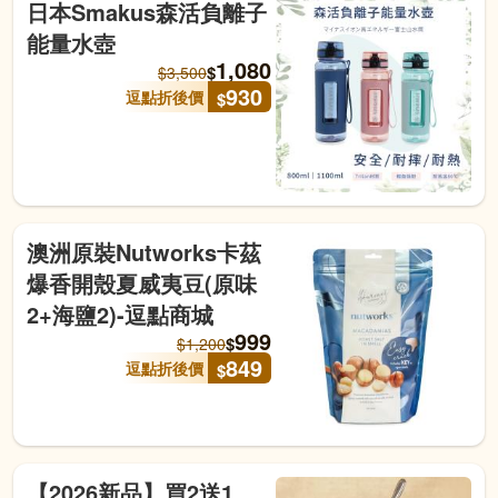
日本Smakus森活負離子
能量水壺
1,080
$
$
3,500
930
逗點折後價
$
澳洲原裝Nutworks卡茲
爆香開殼夏威夷豆(原味
2+海鹽2)-逗點商城
999
$
$
1,200
849
逗點折後價
$
【2026新品】買2送1