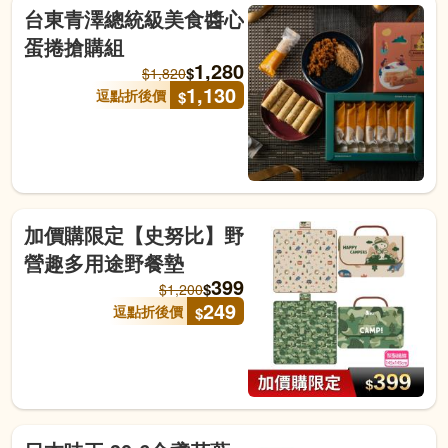
台東青澤總統級美食醬心
蛋捲搶購組
1,280
$
$
1,820
1,130
逗點折後價
$
加價購限定【史努比】野
營趣多用途野餐墊
399
$
$
1,200
249
逗點折後價
$