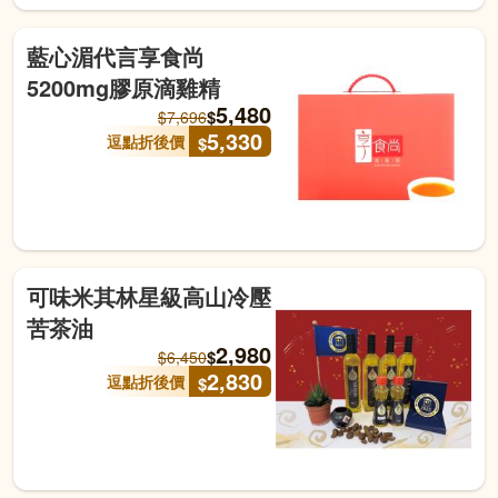
藍心湄代言享食尚
5200mg膠原滴雞精
5,480
$
$
7,696
5,330
逗點折後價
$
可味米其林星級高山冷壓
苦茶油
2,980
$
$
6,450
2,830
逗點折後價
$