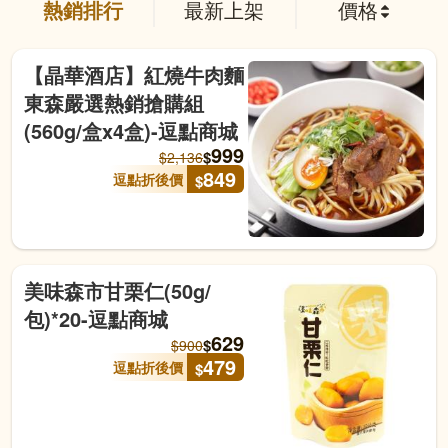
熱銷排行
最新上架
價格
【晶華酒店】紅燒牛肉麵
東森嚴選熱銷搶購組
(560g/盒x4盒)-逗點商城
999
$
$
2,136
849
逗點折後價
$
美味森市甘栗仁(50g/
包)*20-逗點商城
629
$
$
900
479
逗點折後價
$