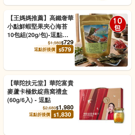
【王媽媽推薦】高鐵奢華
小點鮮蝦堅果夾心海苔
10包組(20g/包)-逗點商
729
城
$
$
1,980
579
逗點折後價
$
【華陀扶元堂】華陀富貴
麥蘆卡極飲綻燕窩禮盒
(60g/6入) - 逗點
1,980
$
$
2,680
1,830
逗點折後價
$