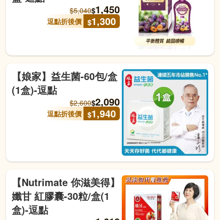
1,450
$
$
5,040
1,300
逗點折後價
$
【娘家】益生菌-60包/盒
(1盒)-逗點
2,090
$
$
2,600
1,940
逗點折後價
$
【Nutrimate 你滋美得】
孅甘 紅膠囊-30粒/盒(1
盒)-逗點