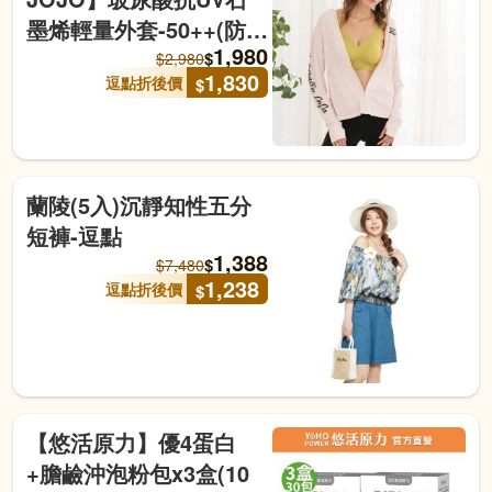
墨烯輕量外套-50++(防
1,980
曬/玻尿酸/抗UV/透氣排
$
$
2,980
1,830
逗點折後價
$
汗/不挑身形)-逗點
蘭陵(5入)沉靜知性五分
短褲-逗點
1,388
$
$
7,480
1,238
逗點折後價
$
【悠活原力】優4蛋白
+膽鹼沖泡粉包x3盒(10