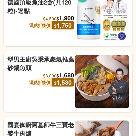
德國頂級魚油2盒(共120
粒)-逗點
1,900
$
$
4,500
1,750
逗點折後價
$
型男主廚吳秉承豪氣推薦
砂鍋魚頭
1,680
$
$
3,000
1,530
逗點折後價
$
國宴御廚阿基師牛三寶老
饕牛肉爐