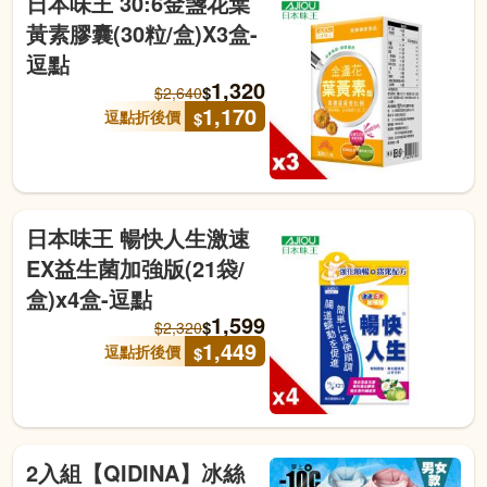
日本味王 30:6金盞花葉
黃素膠囊(30粒/盒)X3盒-
逗點
1,320
$
$
2,640
1,170
逗點折後價
$
日本味王 暢快人生激速
EX益生菌加強版(21袋/
盒)x4盒-逗點
1,599
$
$
2,320
1,449
逗點折後價
$
2入組【QIDINA】冰絲