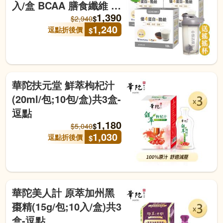
入/盒 BCAA 膳食纖維 微
1,390
膠囊化鎂 醇黑芝麻)贈 品
$
$
2,940
1,240
逗點折後價
$
牌搖搖杯-逗點 效期至
20270407
華陀扶元堂 鮮萃枸杞汁
(20ml/包;10包/盒)共3盒-
逗點
1,180
$
$
5,040
1,030
逗點折後價
$
華陀美人計 原萃加州黑
棗精(15g/包;10入/盒)共3
盒-逗點