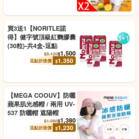
買3送1【NORITLE諾
得】健字號頂級紅麴膠囊
(30粒)-共4盒-逗點
1,500
$
$
5,120
1,350
逗點折後價
$
【MEGA COOUV】防曬
蘋果肌光感帽 / 兩用 UV-
537 防曬帽 遮陽帽
1,380
$
$
1,980
1,230
逗點折後價
$