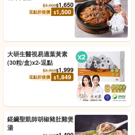
1,650
$
$
3,000
1,500
逗點折後價
$
大研生醫視易適葉黃素
(30粒/盒)x2-逗點
1,999
$
$
3,960
1,849
逗點折後價
$
錵鑶聖凱師胡椒豬肚雞煲
湯
1,490