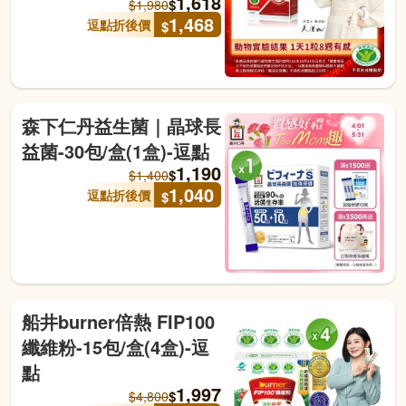
1,618
$
$
1,980
1,468
逗點折後價
$
森下仁丹益生菌｜晶球長
益菌-30包/盒(1盒)-逗點
1,190
$
$
1,400
1,040
逗點折後價
$
船井burner倍熱 FIP100
纖維粉-15包/盒(4盒)-逗
點
1,997
$
$
4,800