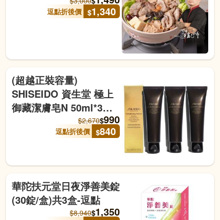
$
$
3,000
1,340
逗點折後價
$
(超越正裝容量)
SHISEIDO 資生堂 極上
御藏潔膚皂N 50ml*3入
990
組-航空版-逗點
$
$
2,670
840
逗點折後價
$
華陀扶元堂日夜淨善美錠
(30錠/盒)共3盒-逗點
1,350
$
$
8,940