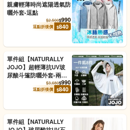
親膚輕薄時尚遮陽透氣防
曬外套-逗點
990
$
$
2,500
840
逗點折後價
$
單件組【NATURALLY
JOJO】超輕薄抗UV玻
尿酸斗篷防曬外套-兩色
990
任選(防曬/玻尿酸/抗UV/
$
$
3,680
840
逗點折後價
$
透氣排汗/不挑身形)-逗點
單件組【NATURALLY
JOJO】玻尿酸抗UV石