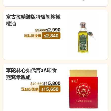
塞古拉精裝版特級初榨橄
欖油
2,990
$
$
3,600
2,840
逗點折後價
$
華陀林心如代言3A即食
燕窩孝親組
15,800
$
$
40,660
15,650
逗點折後價
$