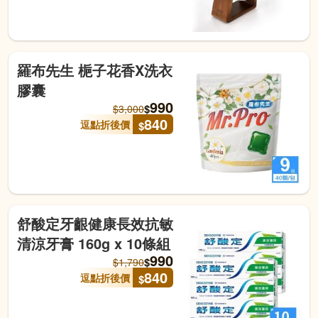
羅布先生 梔子花香X洗衣
膠囊
990
$
$
3,000
840
逗點折後價
$
舒酸定牙齦健康長效抗敏
清涼牙膏 160g x 10條組
990
$
$
1,790
840
逗點折後價
$