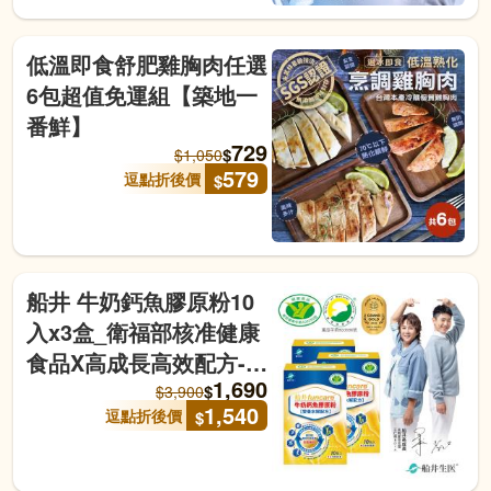
低溫即食舒肥雞胸肉任選
6包超值免運組【築地一
番鮮】
729
$
$
1,050
579
逗點折後價
$
船井 牛奶鈣魚膠原粉10
入x3盒_衛福部核准健康
食品X高成長高效配方-逗
1,690
點
$
$
3,900
1,540
逗點折後價
$