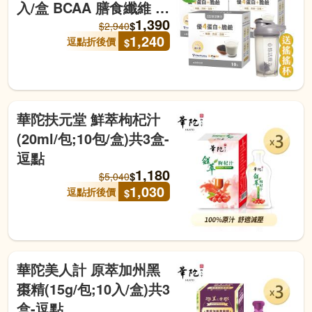
入/盒 BCAA 膳食纖維 微
1,390
膠囊化鎂 醇黑芝麻)贈 品
$
$
2,940
1,240
逗點折後價
$
牌搖搖杯-逗點 效期至
20270407
華陀扶元堂 鮮萃枸杞汁
(20ml/包;10包/盒)共3盒-
逗點
1,180
$
$
5,040
1,030
逗點折後價
$
華陀美人計 原萃加州黑
棗精(15g/包;10入/盒)共3
盒-逗點