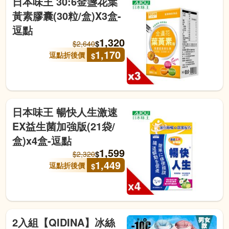
日本味王 30:6金盞花葉
黃素膠囊(30粒/盒)X3盒-
逗點
1,320
$
$
2,640
1,170
逗點折後價
$
日本味王 暢快人生激速
EX益生菌加強版(21袋/
盒)x4盒-逗點
1,599
$
$
2,320
1,449
逗點折後價
$
2入組【QIDINA】冰絲