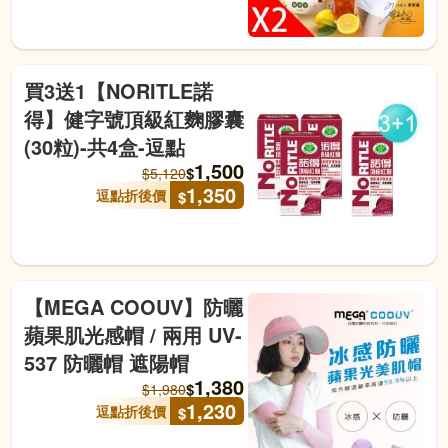
買3送1【NORITLE諾
得】健字號頂級紅麴膠囊
(30粒)-共4盒-逗點
1,500
$
$
5,120
1,350
逗點折後價
$
【MEGA COOUV】防曬
蘋果肌光感帽 / 兩用 UV-
537 防曬帽 遮陽帽
1,380
$
$
1,980
1,230
逗點折後價
$