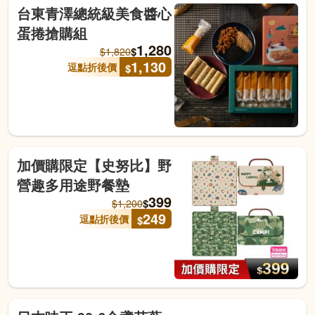
台東青澤總統級美食醬心
蛋捲搶購組
1,280
$
$
1,820
1,130
逗點折後價
$
加價購限定【史努比】野
營趣多用途野餐墊
399
$
$
1,200
249
逗點折後價
$