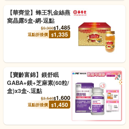
【華齊堂】蜂王乳金絲燕
窩晶露5盒-網-逗點
1,485
$
$
9,900
1,335
逗點折後價
$
【寶齡富錦】鎂舒眠
GABA+鎂+芝麻素(60粒/
盒)x3盒-.逗點
1,600
$
$
3,540
1,450
逗點折後價
$