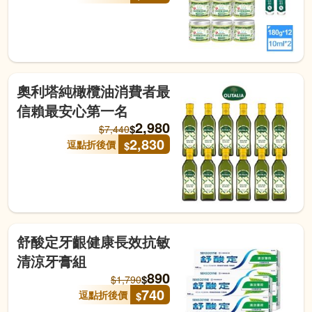
奧利塔純橄欖油消費者最
信賴最安心第一名
2,980
$
$
7,440
2,830
逗點折後價
$
舒酸定牙齦健康長效抗敏
清涼牙膏組
890
$
$
1,790
740
逗點折後價
$