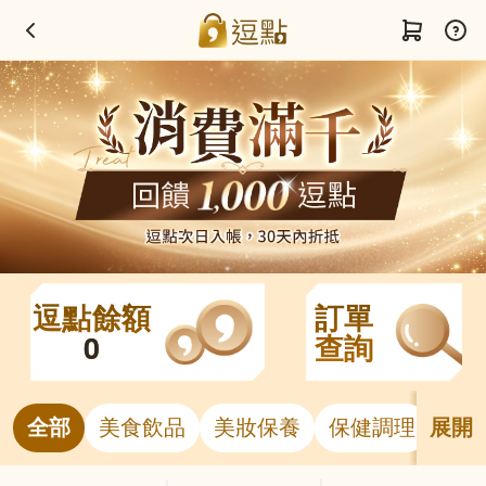
逗點餘額
訂單
0
查詢
全部
美食飲品
美妝保養
保健調理
居
展開