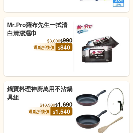
Mr.Pro羅布先生一拭清
白清潔濕巾
990
$
$
3,600
840
逗點折後價
$
鍋寶料理神廚萬用不沾鍋
具組
1,690
$
$
13,900
1,540
逗點折後價
$