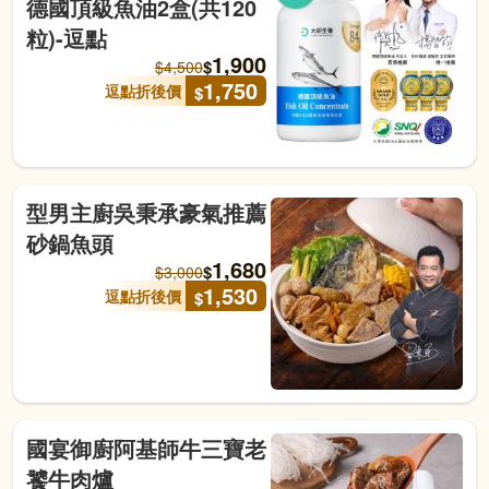
德國頂級魚油2盒(共120
粒)-逗點
1,900
$
$
4,500
1,750
逗點折後價
$
型男主廚吳秉承豪氣推薦
砂鍋魚頭
1,680
$
$
3,000
1,530
逗點折後價
$
國宴御廚阿基師牛三寶老
饕牛肉爐