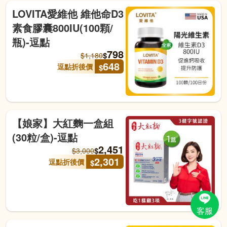
LOVITA愛維他 維他命D3
素食膠囊800IU(100顆/
瓶)-逗點
798
$
$
1,180
648
逗點折後價
$
【娘家】大紅麴一盒組
(30粒/盒)-逗點
2,451
$
$
3,000
2,301
逗點折後價
$
客服