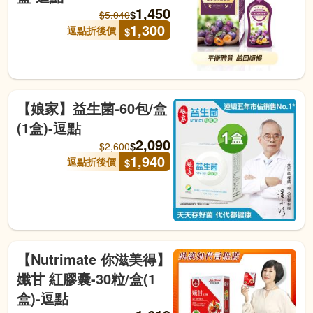
1,450
$
$
5,040
1,300
逗點折後價
$
【娘家】益生菌-60包/盒
(1盒)-逗點
2,090
$
$
2,600
1,940
逗點折後價
$
【Nutrimate 你滋美得】
孅甘 紅膠囊-30粒/盒(1
盒)-逗點