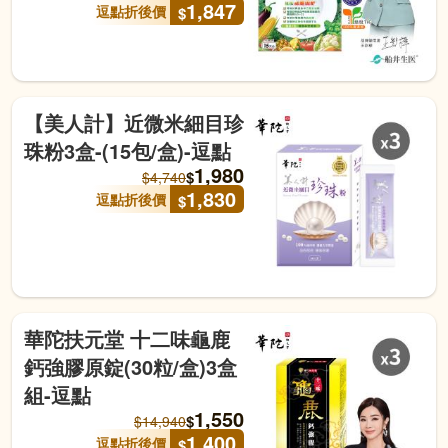
1,847
逗點折後價
$
【美人計】近微米細目珍
珠粉3盒-(15包/盒)-逗點
1,980
$
$
4,740
1,830
逗點折後價
$
華陀扶元堂 十二味龜鹿
鈣強膠原錠(30粒/盒)3盒
組-逗點
1,550
$
$
14,940
1,400
逗點折後價
$