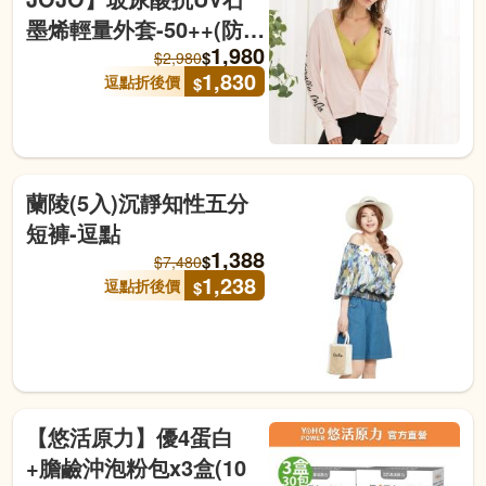
墨烯輕量外套-50++(防
1,980
曬/玻尿酸/抗UV/透氣排
$
$
2,980
1,830
逗點折後價
$
汗/不挑身形)-逗點
蘭陵(5入)沉靜知性五分
短褲-逗點
1,388
$
$
7,480
1,238
逗點折後價
$
【悠活原力】優4蛋白
+膽鹼沖泡粉包x3盒(10