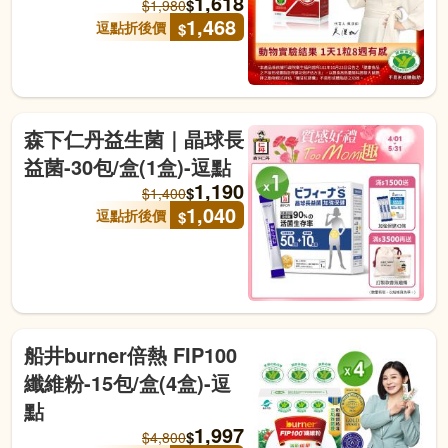
1,618
$
$
1,980
1,468
逗點折後價
$
森下仁丹益生菌｜晶球長
益菌-30包/盒(1盒)-逗點
1,190
$
$
1,400
1,040
逗點折後價
$
船井burner倍熱 FIP100
纖維粉-15包/盒(4盒)-逗
點
1,997
$
$
4,800