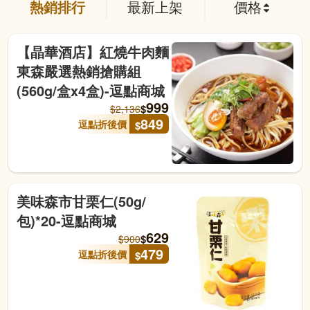
熱銷排行
最新上架
價格
【晶華酒店】紅燒牛肉麵
東森嚴選熱銷搶購組
(560g/盒x4盒)-逗點商城
999
$
$
2,136
849
逗點折後價
$
美味森市甘栗仁(50g/
包)*20-逗點商城
629
$
$
900
479
逗點折後價
$