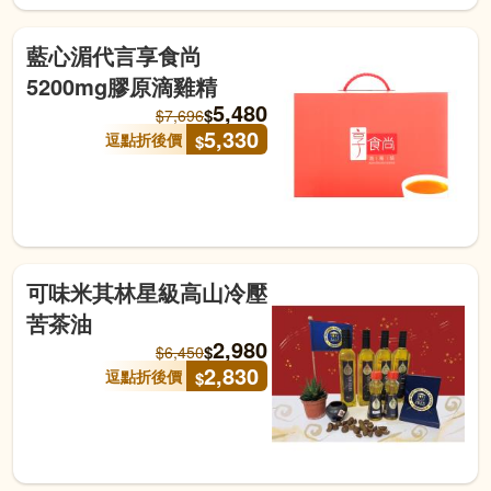
藍心湄代言享食尚
5200mg膠原滴雞精
5,480
$
$
7,696
5,330
逗點折後價
$
可味米其林星級高山冷壓
苦茶油
2,980
$
$
6,450
2,830
逗點折後價
$