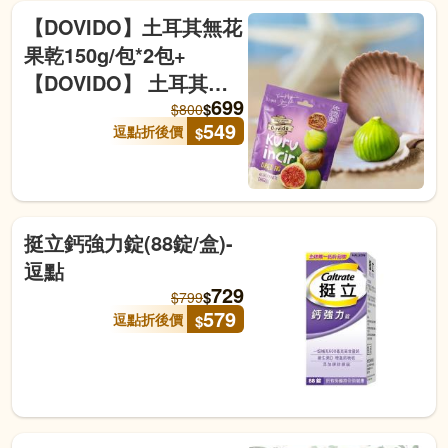
【DOVIDO】土耳其無花
果乾150g/包*2包+
【DOVIDO】 土耳其杏
699
桃乾140g/包*2包-逗點商
$
$
800
549
逗點折後價
$
城
挺立鈣強力錠(88錠/盒)-
逗點
729
$
$
799
579
逗點折後價
$