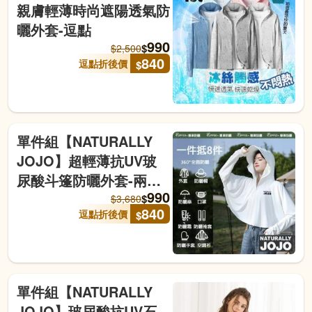
親膚輕薄時尚遮陽透氣防
曬外套-逗點
990
$
$
2,500
840
逗點折後價
$
單件組【NATURALLY
JOJO】超輕薄抗UV玻
尿酸斗篷防曬外套-兩色
990
任選(防曬/玻尿酸/抗UV/
$
$
3,680
840
逗點折後價
$
透氣排汗/不挑身形)-逗點
單件組【NATURALLY
JOJO】玻尿酸抗UV石