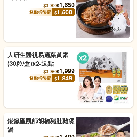
1,650
$
$
3,000
1,500
逗點折後價
$
大研生醫視易適葉黃素
(30粒/盒)x2-逗點
1,999
$
$
3,960
1,849
逗點折後價
$
錵鑶聖凱師胡椒豬肚雞煲
湯
1,490