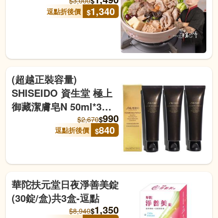
$
$
3,000
1,340
逗點折後價
$
(超越正裝容量)
SHISEIDO 資生堂 極上
御藏潔膚皂N 50ml*3入
990
組-航空版-逗點
$
$
2,670
840
逗點折後價
$
華陀扶元堂日夜淨善美錠
(30錠/盒)共3盒-逗點
1,350
$
$
8,940