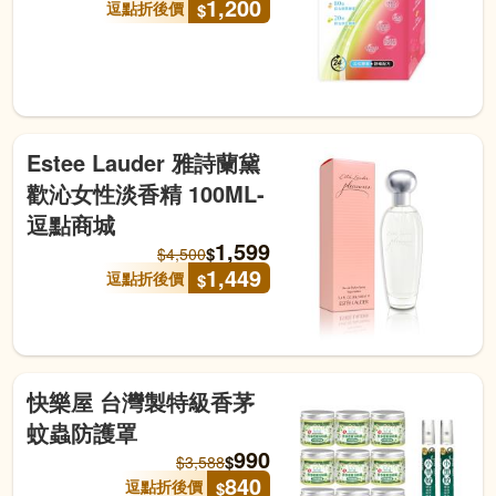
1,200
逗點折後價
$
Estee Lauder 雅詩蘭黛
歡沁女性淡香精 100ML-
逗點商城
1,599
$
$
4,500
1,449
逗點折後價
$
快樂屋 台灣製特級香茅
蚊蟲防護罩
990
$
$
3,588
840
逗點折後價
$