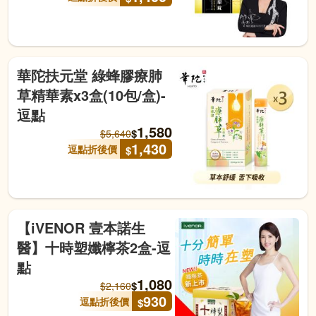
華陀扶元堂 綠蜂膠療肺
草精華素x3盒(10包/盒)-
逗點
1,580
$
$
5,640
1,430
逗點折後價
$
【iVENOR 壹本諾生
醫】十時塑孅檸茶2盒-逗
點
1,080
$
$
2,160
930
逗點折後價
$