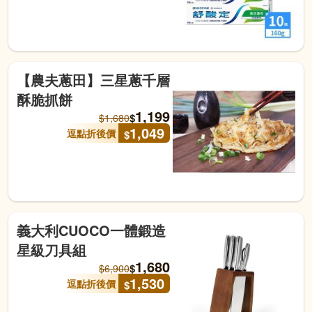
【農夫蔥田】三星蔥千層
酥脆抓餅
1,199
$
$
1,680
1,049
逗點折後價
$
義大利CUOCO一體鍛造
星級刀具組
1,680
$
$
6,900
1,530
逗點折後價
$