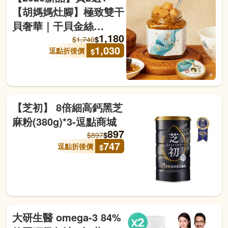
【胡媽媽灶腳】極致雙干
貝奢華｜干貝金絲
1,180
(250g)x3罐-逗點商城
$
$
1,740
1,030
逗點折後價
$
【芝初】 8倍細高鈣黑芝
麻粉(380g)*3-逗點商城
897
$
$
897
747
逗點折後價
$
大研生醫 omega-3 84%