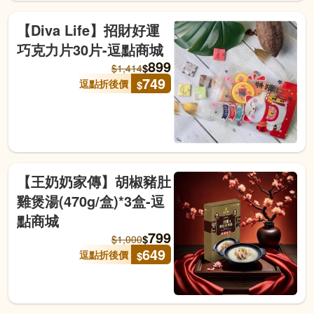
【Diva Life】招財好運
巧克力片30片-逗點商城
899
$
$
1,414
749
逗點折後價
$
【王奶奶家傳】胡椒豬肚
雞煲湯(470g/盒)*3盒-逗
點商城
799
$
$
1,000
649
逗點折後價
$