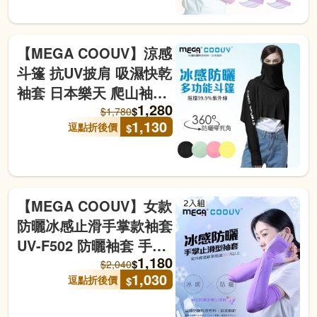
【MEGA COOUV】涼感
斗篷 抗UV披肩 吸濕快乾
袖套 日本樂天 爬山袖套
1,280
冰肌袖套 素色防曬袖套
$
$
1,780
1,130
逗點折後價
$
【MEGA COOUV】女款
防曬冰感止滑手掌款袖套
UV-F502 防曬袖套 手掌
1,180
袖套 涼感袖套 外送袖套
$
$
2,040
1,030
逗點折後價
$
2入組