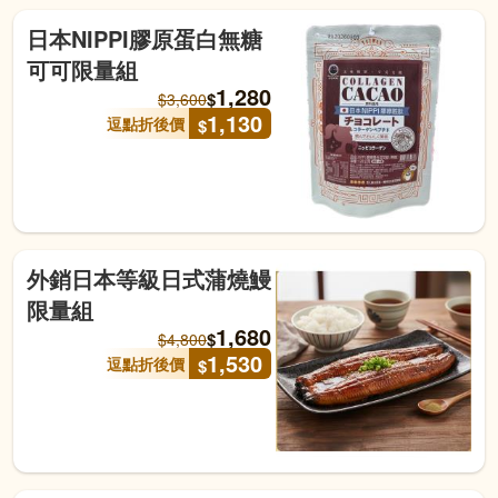
日本NIPPI膠原蛋白無糖
可可限量組
1,280
$
$
3,600
1,130
逗點折後價
$
外銷日本等級日式蒲燒鰻
限量組
1,680
$
$
4,800
1,530
逗點折後價
$