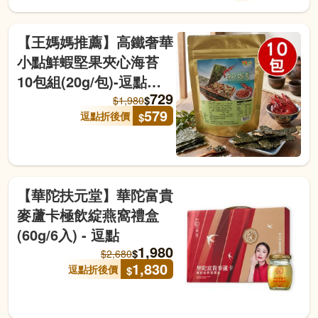
【王媽媽推薦】高鐵奢華
小點鮮蝦堅果夾心海苔
10包組(20g/包)-逗點商
729
城
$
$
1,980
579
逗點折後價
$
【華陀扶元堂】華陀富貴
麥蘆卡極飲綻燕窩禮盒
(60g/6入) - 逗點
1,980
$
$
2,680
1,830
逗點折後價
$