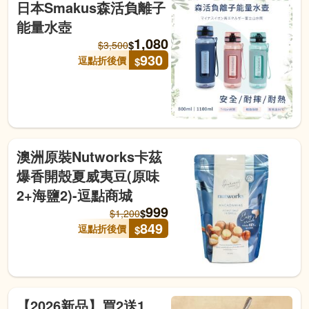
日本Smakus森活負離子
能量水壺
1,080
$
$
3,500
930
逗點折後價
$
澳洲原裝Nutworks卡茲
爆香開殼夏威夷豆(原味
2+海鹽2)-逗點商城
999
$
$
1,200
849
逗點折後價
$
【2026新品】買2送1